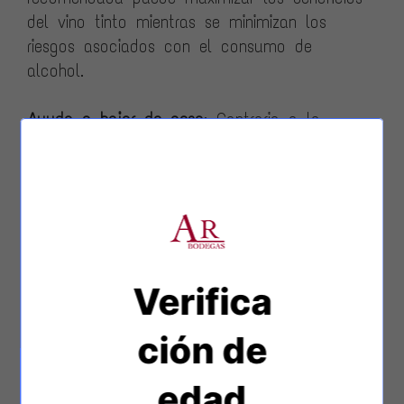
del vino tinto mientras se minimizan los
riesgos asociados con el consumo de
alcohol.
Ayuda a bajar de peso
: Contrario a la
creencia popular, el vino tinto puede activar
genes que inhiben la formación de nuevas
células de grasa, según estudios. Esta
propiedad se ve reforzada cuando se combina
con una dieta equilibrada y un estilo de vida
activo, proporcionando un apoyo adicional
Verifica
para quienes buscan mantener un peso
saludable.
ción de
Aliado contra el cansancio
: El resveratrol
edad
presente en el vino tinto puede combatir la